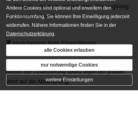
Finanzierung so zu planen, dass Sie langfristig
Andere Cookies sind optional und erweitern den
abgesichert sind.
Funktionsumfang. Sie können Ihre Einwilligung jederzeit
widerrufen. Nähere Informationen finden Sie in der
Datenschutzerklärung
.
🛡️
Absicherung Ihrer Finanzierung
alle Cookies erlauben
nur notwendige Cookies
Neben der Finanzierung selbst legen wir großen
weitere Einstellungen
Wert auf die Absicherung:
Risiko­lebens­ver­si­che­rung:
Schutz für Ihre
Familie, falls Sie als Kreditnehmer ausfallen.
Restschuldversicherung:
Sicherheit bei
unvorhersehbaren Ereignissen wie
Arbeitslosigkeit oder Krankheit.